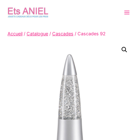
Skip
to
content
Accueil
/
Catalogue
/
Cascades
/
Cascades 92