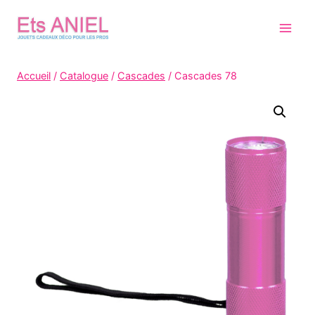
Skip
to
content
Accueil
/
Catalogue
/
Cascades
/
Cascades 78