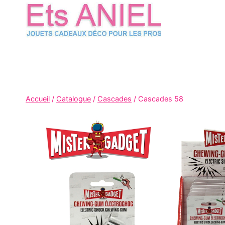
Skip
to
content
Accueil
/
Catalogue
/
Cascades
/
Cascades 58