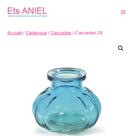
Skip
to
content
Accueil
/
Catalogue
/
Cascades
/
Cascades 28