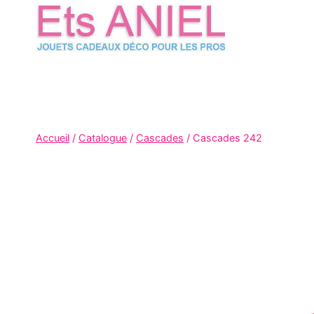
Skip
to
content
Accueil
/
Catalogue
/
Cascades
/
Cascades 242