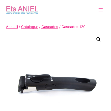
Skip
to
content
Accueil
/
Catalogue
/
Cascades
/
Cascades 120