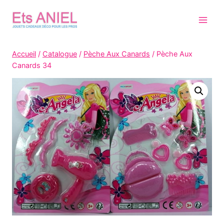
Skip
to
content
Accueil
/
Catalogue
/
Pèche Aux Canards
/
Pèche Aux
Canards 34