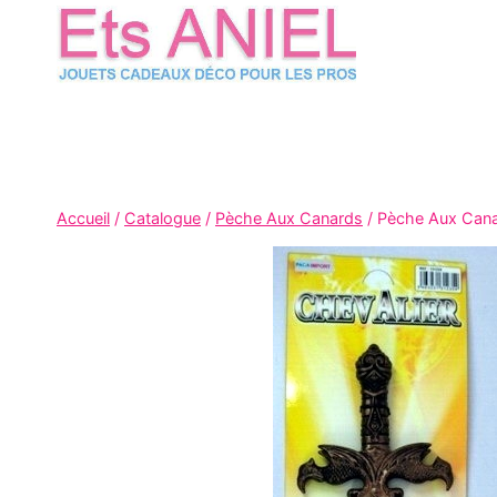
Skip
to
content
Accueil
/
Catalogue
/
Pèche Aux Canards
/
Pèche Aux Can