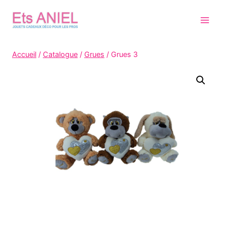
Skip
to
content
Accueil
/
Catalogue
/
Grues
/
Grues 3