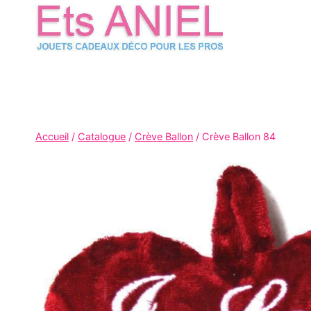
Skip
to
content
Accueil
/
Catalogue
/
Crève Ballon
/
Crève Ballon 84