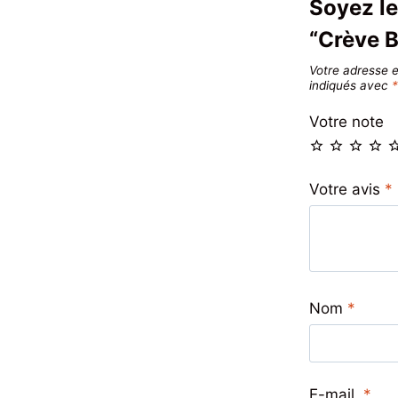
Soyez le
“Crève B
Votre adresse e
indiqués avec
Votre note
Votre avis
*
Nom
*
E-mail
*