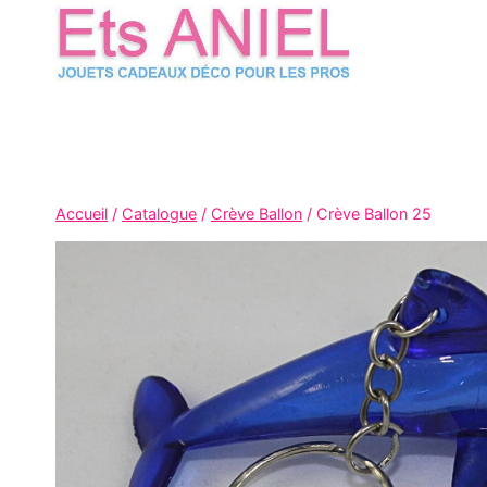
Skip
to
content
Accueil
/
Catalogue
/
Crève Ballon
/
Crève Ballon 25