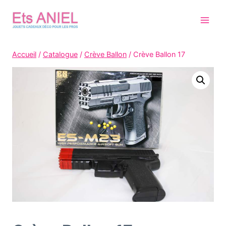
Skip
to
content
Accueil
/
Catalogue
/
Crève Ballon
/
Crève Ballon 17