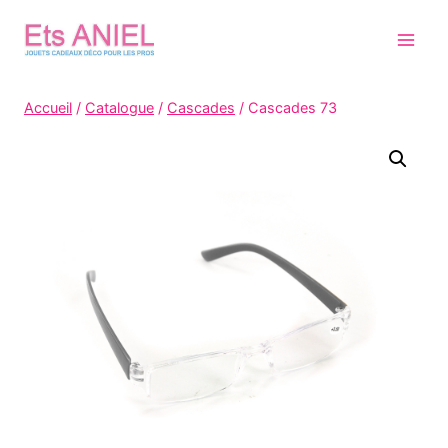
Skip
to
content
Accueil
/
Catalogue
/
Cascades
/
Cascades 73