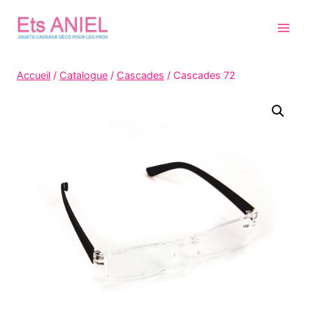
Skip
to
content
Accueil
/
Catalogue
/
Cascades
/
Cascades 72