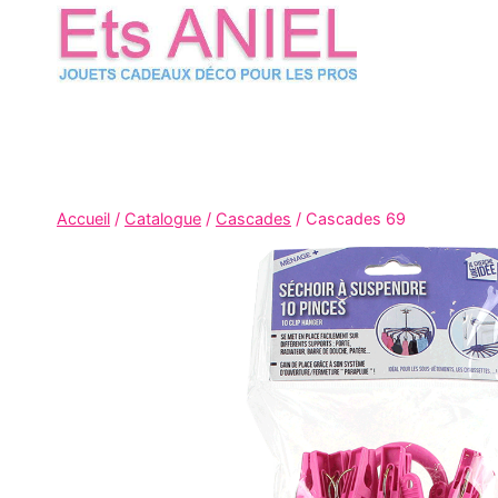
Skip
to
content
Accueil
/
Catalogue
/
Cascades
/
Cascades 69