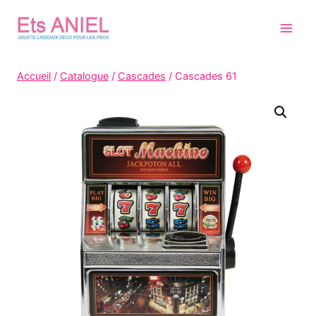
Skip
to
content
Accueil
/
Catalogue
/
Cascades
/
Cascades 61