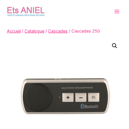
Skip
to
content
Accueil
/
Catalogue
/
Cascades
/
Cascades 250