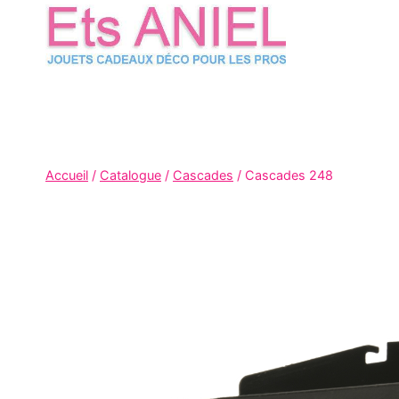
Skip
to
content
Accueil
/
Catalogue
/
Cascades
/
Cascades 248