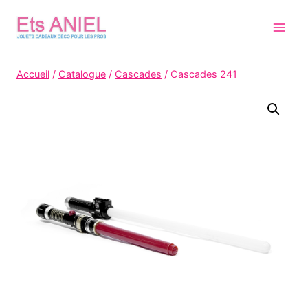
Skip
to
content
Accueil
/
Catalogue
/
Cascades
/
Cascades 241