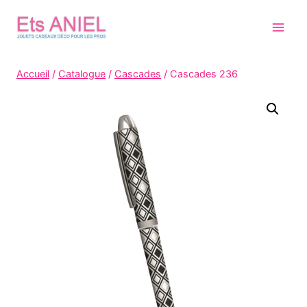
Skip
to
content
Accueil
/
Catalogue
/
Cascades
/
Cascades 236