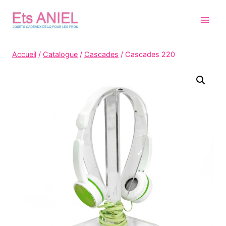
Skip
to
content
Accueil
/
Catalogue
/
Cascades
/
Cascades 220