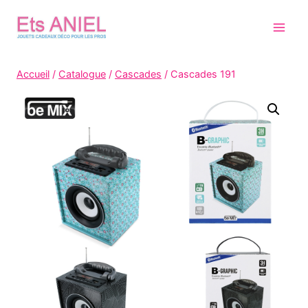
Skip
to
content
Accueil
/
Catalogue
/
Cascades
/
Cascades 191