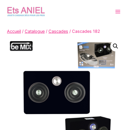
Skip
to
content
Accueil
/
Catalogue
/
Cascades
/
Cascades 182