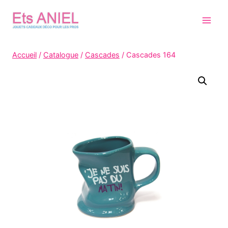
Skip
to
content
Accueil
/
Catalogue
/
Cascades
/
Cascades 164