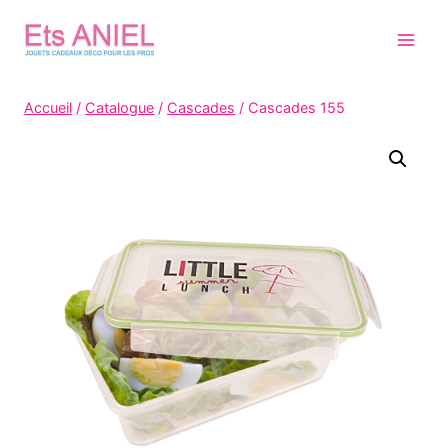
Skip
to
content
Accueil
/
Catalogue
/
Cascades
/
Cascades 155