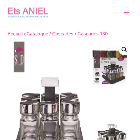
Skip
to
content
Accueil
/
Catalogue
/
Cascades
/
Cascades 139