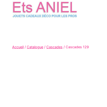
Skip
to
content
Accueil
/
Catalogue
/
Cascades
/
Cascades 129