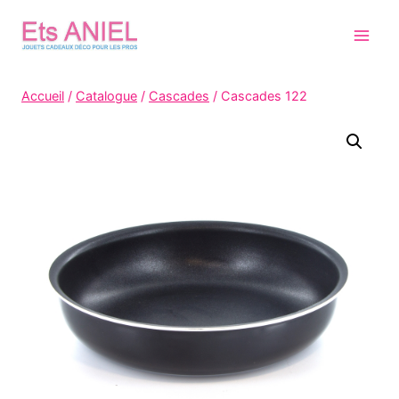
Skip
to
content
Accueil
/
Catalogue
/
Cascades
/
Cascades 122