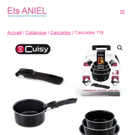
Skip
to
content
Accueil
/
Catalogue
/
Cascades
/
Cascades 119