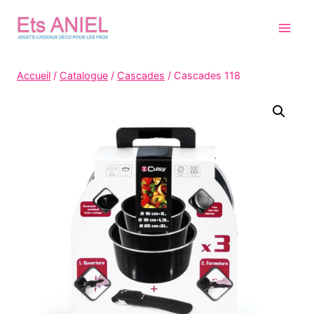
Skip
to
content
Accueil
/
Catalogue
/
Cascades
/
Cascades 118